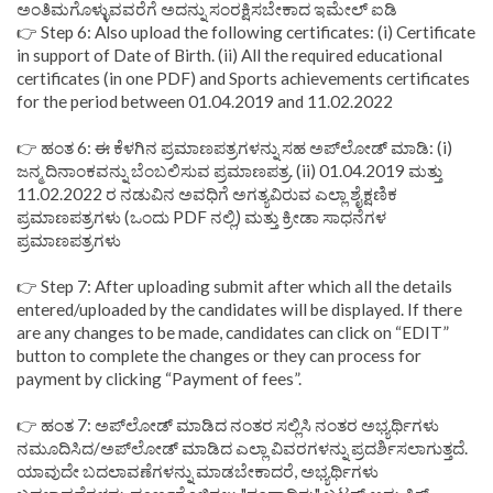
ಅಂತಿಮಗೊಳ್ಳುವವರೆಗೆ ಅದನ್ನು ಸಂರಕ್ಷಿಸಬೇಕಾದ ಇಮೇಲ್ ಐಡಿ
👉 Step 6: Also upload the following certificates: (i) Certificate
in support of Date of Birth. (ii) All the required educational
certificates (in one PDF) and Sports achievements certificates
for the period between 01.04.2019 and 11.02.2022
👉 ಹಂತ 6: ಈ ಕೆಳಗಿನ ಪ್ರಮಾಣಪತ್ರಗಳನ್ನು ಸಹ ಅಪ್‌ಲೋಡ್ ಮಾಡಿ: (i)
ಜನ್ಮ ದಿನಾಂಕವನ್ನು ಬೆಂಬಲಿಸುವ ಪ್ರಮಾಣಪತ್ರ. (ii) 01.04.2019 ಮತ್ತು
11.02.2022 ರ ನಡುವಿನ ಅವಧಿಗೆ ಅಗತ್ಯವಿರುವ ಎಲ್ಲಾ ಶೈಕ್ಷಣಿಕ
ಪ್ರಮಾಣಪತ್ರಗಳು (ಒಂದು PDF ನಲ್ಲಿ) ಮತ್ತು ಕ್ರೀಡಾ ಸಾಧನೆಗಳ
ಪ್ರಮಾಣಪತ್ರಗಳು
👉 Step 7: After uploading submit after which all the details
entered/uploaded by the candidates will be displayed. If there
are any changes to be made, candidates can click on “EDIT”
button to complete the changes or they can process for
payment by clicking “Payment of fees”.
👉 ಹಂತ 7: ಅಪ್‌ಲೋಡ್ ಮಾಡಿದ ನಂತರ ಸಲ್ಲಿಸಿ ನಂತರ ಅಭ್ಯರ್ಥಿಗಳು
ನಮೂದಿಸಿದ/ಅಪ್‌ಲೋಡ್ ಮಾಡಿದ ಎಲ್ಲಾ ವಿವರಗಳನ್ನು ಪ್ರದರ್ಶಿಸಲಾಗುತ್ತದೆ.
ಯಾವುದೇ ಬದಲಾವಣೆಗಳನ್ನು ಮಾಡಬೇಕಾದರೆ, ಅಭ್ಯರ್ಥಿಗಳು