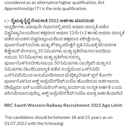
considered as an alternative higher qualification. Act
Apprenticeship/ITI is the only qualification.
👉
ನೈಋತ್ಯ ರೈಲ್ವೆ ನೇಮಕಾತಿ 2022 ಅರ್ಹತಾ ಮಾನದಂಡ:
ಅಭ್ಯರ್ಥಿಗಳು ಯಾವುದೇ ವಿಭಾಗದಲ್ಲಿ ಪದವಿ ಅಥವಾ ಮಾನ್ಯತೆ ಪಡೆದ
ವಿಶ್ವವಿದ್ಯಾನಿಲಯದಿಂದ ತತ್ಸಮಾನ ಅಥವಾ 12ನೇ (+2 ಹಂತ) ಅಥವಾ ಮಾನ್ಯತೆ
ಪಡೆದ ಮಂಡಳಿ/ವಿಶ್ವವಿದ್ಯಾಲಯದಿಂದ ತತ್ಸಮಾನ ಪರೀಕ್ಷೆಯನ್ನು
ಪೂರ್ಣಗೊಳಿಸಿರಬೇಕು ಮತ್ತು ಕೌಶಲ್ಯ ಪರೀಕ್ಷೆಗೆ ಪ್ರತಿ ನಿಮಿಷಕ್ಕೆ 80 ಪದಗಳ
ಡಿಕ್ಟೇಷನ್ ವೇಗವನ್ನು 10 ನಿಮಿಷಗಳು ಮತ್ತು ಪ್ರತಿಲೇಖನದ ಅವಧಿಯ
ಸಮಯ 10 ನಿಮಿಷಗಳು ಮತ್ತು ಪ್ರತಿಲೇಖನವನ್ನು
ಪೂರ್ಣಗೊಳಿಸಿರಬೇಕುಸಮಯ 50 ನಿಮಿಷಗಳು (ಇಂಗ್ಲಿಷ್) ಮತ್ತು 65
ನಿಮಿಷಗಳು (ಹಿಂದಿ).ಮಾನ್ಯತೆ ಪಡೆದ ಸಂಸ್ಥೆಯಿಂದ ಎನ್‌ಸಿವಿಟಿ/
ಎಸ್‌ಸಿವಿಟಿಯಿಂದ ಅನುಮೋದಿಸಲಾದ ಮೆಟ್ರಿಕ್ಯುಲೇಷನ್ ಪ್ಲಸ್ ಕೋರ್ಸ್
ಪೂರ್ಣಗೊಳಿಸಿದ ಆಕ್ಟ್ ಅಪ್ರೆಂಟಿಸ್‌ಶಿಪ್/ಐಟಿಐ ಹೊಂದಿರುವ ಅರ್ಜಿದಾರರು
(ಡಿಪ್ಲೊಮಾ ಇನ್ ಎಂಜಿನಿಯರಿಂಗ್ ಅನ್ನು ಪರ್ಯಾಯ ಉನ್ನತ ಅರ್ಹತೆ ಎಂದು
ಪರಿಗಣಿಸಲಾಗುವುದಿಲ್ಲ. ಆಕ್ಟ್ ಅಪ್ರೆಂಟಿಸ್‌ಶಿಪ್/ಐಟಿಐ ಮಾತ್ರ ಅರ್ಹತೆಯಾಗಿದೆ.
RRC South Western Railway Recruitment 2022 Age Limit:
The candidates should be between 18 and 25 years as on
01.07.2022 with the following: