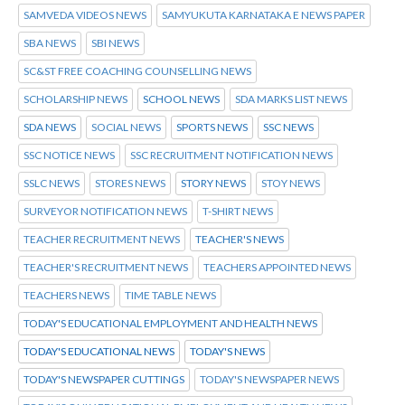
SAMVEDA VIDEOS NEWS
SAMYUKUTA KARNATAKA E NEWS PAPER
SBA NEWS
SBI NEWS
SC&ST FREE COACHING COUNSELLING NEWS
SCHOLARSHIP NEWS
SCHOOL NEWS
SDA MARKS LIST NEWS
SDA NEWS
SOCIAL NEWS
SPORTS NEWS
SSC NEWS
SSC NOTICE NEWS
SSC RECRUITMENT NOTIFICATION NEWS
SSLC NEWS
STORES NEWS
STORY NEWS
STOY NEWS
SURVEYOR NOTIFICATION NEWS
T-SHIRT NEWS
TEACHER RECRUITMENT NEWS
TEACHER'S NEWS
TEACHER'S RECRUITMENT NEWS
TEACHERS APPOINTED NEWS
TEACHERS NEWS
TIME TABLE NEWS
TODAY'S EDUCATIONAL EMPLOYMENT AND HEALTH NEWS
TODAY'S EDUCATIONAL NEWS
TODAY'S NEWS
TODAY'S NEWSPAPER CUTTINGS
TODAY'S NEWSPAPER NEWS