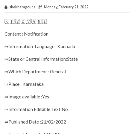
shekharagouda
Monday, February 21, 2022
🇰 🇵 🇸 🇨 🇻 🇦 🇳 🇮
Content : Notification
⤇Information Language : Kannada
⤇State or Central Information:State
⤇Which Department : General
⤇Place : Karnataka
⤇Image available :Yes
⤇Information Editable Text:No
⤇Published Date :21/02/2022