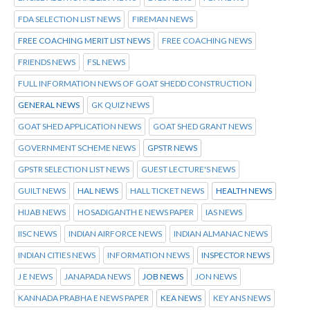
FDA SELECTION LIST NEWS
FIREMAN NEWS
FREE COACHING MERIT LIST NEWS
FREE COACHING NEWS
FRIENDS NEWS
FSL NEWS
FULL INFORMATION NEWS OF GOAT SHEDD CONSTRUCTION
GENERAL NEWS
GK QUIZ NEWS
GOAT SHED APPLICATION NEWS
GOAT SHED GRANT NEWS
GOVERNMENT SCHEME NEWS
GPSTR NEWS
GPSTR SELECTION LIST NEWS
GUEST LECTURE'S NEWS
GUILT NEWS
HAL NEWS
HALL TICKET NEWS
HEALTH NEWS
HIJAB NEWS
HOSADIGANTH E NEWS PAPER
IAS NEWS
IISC NEWS
INDIAN AIRFORCE NEWS
INDIAN ALMANAC NEWS
INDIAN CITIES NEWS
INFORMATION NEWS
INSPECTOR NEWS
J E NEWS
JANAPADA NEWS
JOB NEWS
JON NEWS
KANNADA PRABHA E NEWS PAPER
KEA NEWS
KEY ANS NEWS