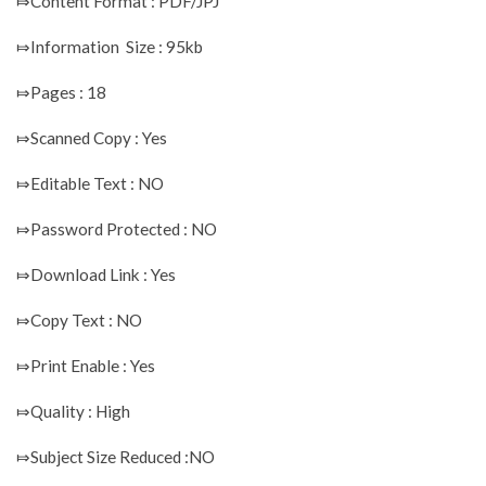
⤇Content Format : PDF/JPJ
⤇Information Size : 95kb
⤇Pages : 18
⤇Scanned Copy : Yes
⤇Editable Text : NO
⤇Password Protected : NO
⤇Download Link : Yes
⤇Copy Text : NO
⤇Print Enable : Yes
⤇Quality : High
⤇Subject Size Reduced :NO