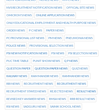
NVS RECRUITMENT NOTIFICATION NEWS
OFFICIAL SITE NEWS
OMICRON'S NEWS
ONLINE APPLICATION NEWS
ONLY EDUCATIONAL EMPLOYMENT AND HEALTH PURPOSE NEWS
ORDER NEWS
P C NEWS
PAPER NEWS
PC PROVISIONAL LIST NEWS
PM NEWS
PNEUMONIA NEWS
POLICE NEWS
PROVISIONAL SELECTION NEWS
PSI NEW NOTIFICATION NEWS
PSI NEWS
PSI SELECTION NEWS
PUC TIME TABLE
PUNIT SHOW NEWS
Q P NEWS
QUESTION PAPER
QUESTION PAPER NEWS
QUIZ NEWS
RAILWAY NEWS
RAM MANDIR NEWS
RAMMANDIR NEWS
RBI NEWS
RECRUITMENT NEWS
RECRUITMENT NEWS
RECRUITMENT STAYED NEWS
REJECTED NEWS
RESULT NEWS
REVISED KEY ANSWER NEWS
RMSA NEWS
RRB RESULT NEWS
RSI NEWS
SADGURU NEWS
SAINIK SCHOOL NEWS