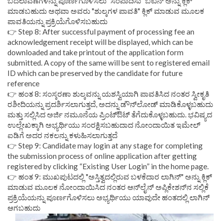
ಬದಲಾವಣೆಗಳನ್ನು ಪೂರ್ಣಗೊಳಿಸಲು "ಸಂಪಾದಿಸು" ಬಟನ್ ಅನ್ನು ಕ್ಲಿಕ್
ಮಾಡಬಹುದು ಅಥವಾ ಅವರು "ಶುಲ್ಕಗಳ ಪಾವತಿ" ಕ್ಲಿಕ್ ಮಾಡುವ ಮೂಲಕ
ಪಾವತಿಯನ್ನು ಪ್ರಕ್ರಿಯೆಗೊಳಿಸಬಹುದು
👉 Step 8: After successful payment of processing fee an
acknowledgement receipt will be displayed, which can be
downloaded and take printout of the application form
submitted. A copy of the same will be sent to registered email
ID which can be preserved by the candidate for future
reference
👉 ಹಂತ 8: ಸಂಸ್ಕರಣಾ ಶುಲ್ಕವನ್ನು ಯಶಸ್ವಿಯಾಗಿ ಪಾವತಿಸಿದ ನಂತರ ಸ್ವೀಕೃತಿ
ರಶೀದಿಯನ್ನು ಪ್ರದರ್ಶಿಸಲಾಗುತ್ತದೆ, ಅದನ್ನು ಡೌನ್‌ಲೋಡ್ ಮಾಡಿಕೊಳ್ಳಬಹುದು
ಮತ್ತು ಸಲ್ಲಿಸಿದ ಅರ್ಜಿ ನಮೂನೆಯ ಪ್ರಿಂಟ್‌ಔಟ್ ತೆಗೆದುಕೊಳ್ಳಬಹುದು. ಭವಿಷ್ಯದ
ಉಲ್ಲೇಖಕ್ಕಾಗಿ ಅಭ್ಯರ್ಥಿಯು ಸಂರಕ್ಷಿಸಬಹುದಾದ ನೋಂದಾಯಿತ ಇಮೇಲ್
ಐಡಿಗೆ ಅದರ ನಕಲನ್ನು ಕಳುಹಿಸಲಾಗುತ್ತದೆ
👉 Step 9: Candidate may login at any stage for completing
the submission process of online application after getting
registered by clicking “Existing User Login” in the home page.
👉 ಹಂತ 9: ಮುಖಪುಟದಲ್ಲಿ "ಅಸ್ತಿತ್ವದಲ್ಲಿರುವ ಬಳಕೆದಾರ ಲಾಗಿನ್" ಅನ್ನು ಕ್ಲಿಕ್
ಮಾಡುವ ಮೂಲಕ ನೋಂದಾಯಿಸಿದ ನಂತರ ಆನ್‌ಲೈನ್ ಅಪ್ಲಿಕೇಶನ್‌ನ ಸಲ್ಲಿಕೆ
ಪ್ರಕ್ರಿಯೆಯನ್ನು ಪೂರ್ಣಗೊಳಿಸಲು ಅಭ್ಯರ್ಥಿಯು ಯಾವುದೇ ಹಂತದಲ್ಲಿ ಲಾಗಿನ್
ಆಗಬಹುದು