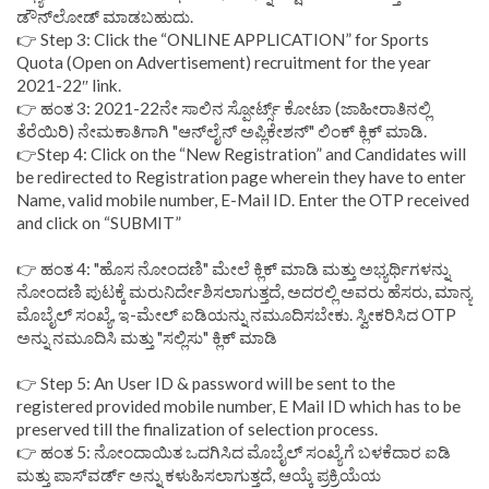
ಡೌನ್‌ಲೋಡ್ ಮಾಡಬಹುದು.
👉 Step 3: Click the “ONLINE APPLICATION” for Sports
Quota (Open on Advertisement) recruitment for the year
2021-22″ link.
👉 ಹಂತ 3: 2021-22ನೇ ಸಾಲಿನ ಸ್ಪೋರ್ಟ್ಸ್ ಕೋಟಾ (ಜಾಹೀರಾತಿನಲ್ಲಿ
ತೆರೆಯಿರಿ) ನೇಮಕಾತಿಗಾಗಿ "ಆನ್‌ಲೈನ್ ಅಪ್ಲಿಕೇಶನ್" ಲಿಂಕ್ ಕ್ಲಿಕ್ ಮಾಡಿ.
👉Step 4: Click on the “New Registration” and Candidates will
be redirected to Registration page wherein they have to enter
Name, valid mobile number, E-Mail ID. Enter the OTP received
and click on “SUBMIT”
👉 ಹಂತ 4: "ಹೊಸ ನೋಂದಣಿ" ಮೇಲೆ ಕ್ಲಿಕ್ ಮಾಡಿ ಮತ್ತು ಅಭ್ಯರ್ಥಿಗಳನ್ನು
ನೋಂದಣಿ ಪುಟಕ್ಕೆ ಮರುನಿರ್ದೇಶಿಸಲಾಗುತ್ತದೆ, ಅದರಲ್ಲಿ ಅವರು ಹೆಸರು, ಮಾನ್ಯ
ಮೊಬೈಲ್ ಸಂಖ್ಯೆ, ಇ-ಮೇಲ್ ಐಡಿಯನ್ನು ನಮೂದಿಸಬೇಕು. ಸ್ವೀಕರಿಸಿದ OTP
ಅನ್ನು ನಮೂದಿಸಿ ಮತ್ತು "ಸಲ್ಲಿಸು" ಕ್ಲಿಕ್ ಮಾಡಿ
👉 Step 5: An User ID & password will be sent to the
registered provided mobile number, E Mail ID which has to be
preserved till the finalization of selection process.
👉 ಹಂತ 5: ನೋಂದಾಯಿತ ಒದಗಿಸಿದ ಮೊಬೈಲ್ ಸಂಖ್ಯೆಗೆ ಬಳಕೆದಾರ ಐಡಿ
ಮತ್ತು ಪಾಸ್‌ವರ್ಡ್ ಅನ್ನು ಕಳುಹಿಸಲಾಗುತ್ತದೆ, ಆಯ್ಕೆ ಪ್ರಕ್ರಿಯೆಯ