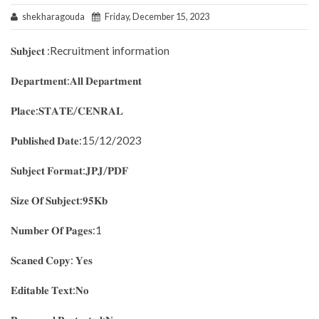
shekharagouda
Friday, December 15, 2023
𝐒𝐮𝐛𝐣𝐞𝐜𝐭 :Recruitment information
𝐃𝐞𝐩𝐚𝐫𝐭𝐦𝐞𝐧𝐭:𝐀𝐥𝐥 𝐃𝐞𝐩𝐚𝐫𝐭𝐦𝐞𝐧𝐭
𝐏𝐥𝐚𝐜𝐞:𝐒𝐓𝐀𝐓𝐄/𝐂𝐄𝐍𝐑𝐀𝐋
𝐏𝐮𝐛𝐥𝐢𝐬𝐡𝐞𝐝 𝐃𝐚𝐭𝐞:15/12/2023
𝐒𝐮𝐛𝐣𝐞𝐜𝐭 𝐅𝐨𝐫𝐦𝐚𝐭:𝐉𝐏𝐉/𝐏𝐃𝐅
𝐒𝐢𝐳𝐞 𝐎𝐟 𝐒𝐮𝐛𝐣𝐞𝐜𝐭:𝟗𝟓𝐊𝐛
𝐍𝐮𝐦𝐛𝐞𝐫 𝐎𝐟 𝐏𝐚𝐠𝐞𝐬:1
𝐒𝐜𝐚𝐧𝐞𝐝 𝐂𝐨𝐩𝐲: 𝐘𝐞𝐬
𝐄𝐝𝐢𝐭𝐚𝐛𝐥𝐞 𝐓𝐞𝐱𝐭:𝐍𝐨