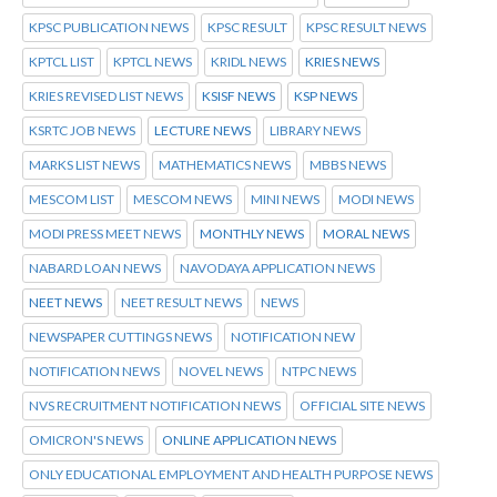
KPSC PUBLICATION NEWS
KPSC RESULT
KPSC RESULT NEWS
KPTCL LIST
KPTCL NEWS
KRIDL NEWS
KRIES NEWS
KRIES REVISED LIST NEWS
KSISF NEWS
KSP NEWS
KSRTC JOB NEWS
LECTURE NEWS
LIBRARY NEWS
MARKS LIST NEWS
MATHEMATICS NEWS
MBBS NEWS
MESCOM LIST
MESCOM NEWS
MINI NEWS
MODI NEWS
MODI PRESS MEET NEWS
MONTHLY NEWS
MORAL NEWS
NABARD LOAN NEWS
NAVODAYA APPLICATION NEWS
NEET NEWS
NEET RESULT NEWS
NEWS
NEWSPAPER CUTTINGS NEWS
NOTIFICATION NEW
NOTIFICATION NEWS
NOVEL NEWS
NTPC NEWS
NVS RECRUITMENT NOTIFICATION NEWS
OFFICIAL SITE NEWS
OMICRON'S NEWS
ONLINE APPLICATION NEWS
ONLY EDUCATIONAL EMPLOYMENT AND HEALTH PURPOSE NEWS