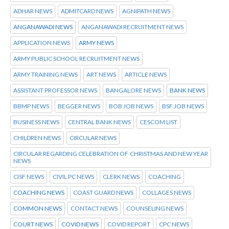
ADHAR NEWS
ADMITCARD NEWS
AGNIPATH NEWS
ANGANAWADI NEWS
ANGANAWADI RECRUITMENT NEWS
APPLICATION NEWS
ARMY NEWS
ARMY PUBLIC SCHOOL RECRUITMENT NEWS
ARMY TRAINING NEWS
ART NEWS
ARTICLE NEWS
ASSISTANT PROFESSOR NEWS
BANGALORE NEWS
BANK NEWS
BBMP NEWS
BEGGER NEWS
BOB JOB NEWS
BSF JOB NEWS
BUSINESS NEWS
CENTRAL BANK NEWS
CESCOM LIST
CHILDREN NEWS
CIRCULAR NEWS
CIRCULAR REGARDING CELEBRATION OF CHRISTMAS AND NEW YEAR
NEWS
CISF NEWS
CIVIL PC NEWS
CLERK NEWS
COACHING
COACHING NEWS
COAST GUARD NEWS
COLLAGES NEWS
COMMON NEWS
CONTACT NEWS
COUNSELING NEWS
COURT NEWS
COVID NEWS
COVID REPORT
CPC NEWS