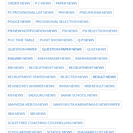
ORDER NEWS
P C NEWS
PAPER NEWS
PC PROVISIONAL LIST NEWS
PM NEWS
PNEUMONIA NEWS
POLICE NEWS
PROVISIONAL SELECTION NEWS
PSI NEW NOTIFICATION NEWS
PSI NEWS
PSI SELECTION NEWS
PUC TIME TABLE
PUNIT SHOW NEWS
Q P NEWS
QUESTION PAPER
QUESTION PAPER NEWS
QUIZ NEWS
RAILWAY NEWS
RAM MANDIR NEWS
RAMMANDIR NEWS
RBI NEWS
RECRUITMENT NEWS
RECRUITMENT NEWS
RECRUITMENT STAYED NEWS
REJECTED NEWS
RESULT NEWS
REVISED KEY ANSWER NEWS
RMSA NEWS
RRB RESULT NEWS
RSI NEWS
SADGURU NEWS
SAINIK SCHOOL NEWS
SAMVEDA VIDEOS NEWS
SAMYUKUTA KARNATAKA E NEWS PAPER
SBA NEWS
SBI NEWS
SC&ST FREE COACHING COUNSELLING NEWS
SCHOLARSHIP NEWS
SCHOOL NEWS
SDA MARKS LIST NEWS