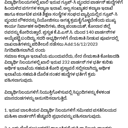
ವಿದ್ಯಾರ್ಥಿನಿಲಯಗಳಲ್ಲಿ ಖಾಲಿ ಇರುವ ಗ್ರೂಪ್-ಸಿ ವೃಂದದ ವಾರ್ಡನ್ ಹುದ್ದೆಗಳಿಗೆ
ಹಿಂದುಳಿದ ವರ್ಗಗಳ ಕಲ್ಯಾಣ ಇಲಾಖೆ, ಅಲ್ಪ ಸಂಖ್ಯಾತರ ಕಲ್ಯಾಣ ಇಲಾಖೆ
ಹಾಗೂ ಕರ್ನಾಟಕ ವಸತಿ ಶಿಕ್ಷಣ ಸಂಸ್ಥೆಗಳ ಸಂಘದ ವ್ಯಾಪ್ತಿಯಲ್ಲಿನ ಗ್ರೂಪ್-ಸಿ
ವೃಂದದ ನೌಕರರನ್ನು ನಿಯೋಜಿಸಲು ಅಗತ್ಯ ಕ್ರಮಕೈಗೊಳ್ಳಬೇಕೆಂದು ಮುಖ್ಯ
ಕಾರ್ಯ ನಿರ್ವಾಹಕ ಅಧಿಕಾರಿಗಳು, ಜಿಲ್ಲಾ ಪಂಚಾಯತ್, ಕೋಲಾರ ಜಿಲ್ಲೆ
ರವರನ್ನು ಕೋರಿರುತ್ತಾರೆ. ಪ್ರಸ್ತುತ ಕೆ.ಪಿ.ಎಸ್.ಸಿ. ಯಿಂದ 140 ವಾರ್ಡನ್‌ಗಳ
ಆಯ್ಕೆಪಟ್ಟಿ ಬಂದಿದ್ದು, ಸದರಿ ಅಭ್ಯರ್ಥಿಗಳಿಗೆ ನೇಮಕಾತಿ ನೀಡುವ ಪೂರ್ವದಲ್ಲಿ
ದಾಖಲಾತಿಗಳನ್ನು ಪರಿಶೀಲನೆ ನಡೆಸಲು Add:16/12/2023
ನಿಗದಿಪಡಿಸಲಾಗಿದೆ. ರಂದು
ಸಮಾಜ ಕಲ್ಯಾಣ ಇಲಾಖೆಯ ಮುಂದುವರೆದು, ನೇರ ನೇಮಕಾತಿ ಕೋಟಾದಡಿ
ವಿದ್ಯಾರ್ಥಿ ನಿಲಯಗಳಲ್ಲಿ ಖಾಲಿ ಇರುವ 232 ವಾರ್ಡನ್ ಗಳ ಭರ್ತಿ ಕುರಿತು
ಆರ್ಥಿಕ ಇಲಾಖೆಯ ಸಹಮತಿ ಕೋರಿ ಪ್ರಸ್ತಾವನೆ ಸಲ್ಲಿಸಲಾಗಿದ್ದು, ಆರ್ಥಿಕ
ಇಲಾಖೆಯ ಸಹಮತಿ ದೊರೆತ ನಂತರ ಹುದ್ದೆಗಳ ಭರ್ತಿಗೆ ಕ್ರಮ
ವಹಿಸಲಾಗುವುದು.
ವಿದ್ಯಾರ್ಥಿನಿಲಯಗಳಿಗೆ ನಿಯುಕ್ತಿಗೊಳಿಸುವಲ್ಲಿ ಸಿಬ್ಬಂದಿಗಳನ್ನು ಕೆಳಕಂಡ
ಮಾನದಂಡಗಳನ್ನು ಅನುಸರಿಸಲಾಗುತ್ತಿದೆ.
1. ಇರುವ ಬಾಲಕಿಯರ ವಿದ್ಯಾರ್ಥಿ ನಿಲಯಗಳಿಗೆ ಸಮೀಪದ ವಸತಿನಿಲಯದ
ಮಹಿಳಾ ವಾರ್ಡನ್‌ಗೆ ಹೆಚ್ಚುವರಿ ಪ್ರಭಾರವನ್ನು ವಹಿಸಲಾಗುವುದು.
2. ಒಂದು ವೇಳೆ ಸಂಬಂಧಪಟ್ಟ ತಾಲ್ಲೂಕಿನಲ್ಲಿ ಮಹಿಳಾ ನಿಲಯ ಪಾಲಕರು