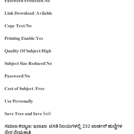
𝐏𝐚𝐬𝐬𝐰𝐨𝐫𝐝 𝐏𝐫𝐨𝐭𝐞𝐜𝐭𝐞𝐝:𝐍𝐨
𝐋𝐢𝐧𝐤 𝐃𝐨𝐰𝐧𝐥𝐨𝐚𝐝 :𝐀𝐯𝐢𝐥𝐚𝐛𝐥𝐞
𝐂𝐨𝐩𝐲 𝐓𝐞𝐱𝐭:𝐍𝐨
𝐏𝐫𝐢𝐧𝐭𝐢𝐧𝐠 𝐄𝐧𝐚𝐛𝐥𝐞:𝐘𝐞𝐬
𝐐𝐮𝐚𝐥𝐢𝐭𝐲 𝐎𝐟 𝐒𝐮𝐛𝐣𝐞𝐜𝐭:𝐇𝐢𝐠𝐡
𝐒𝐮𝐛𝐣𝐞𝐜𝐭 𝐒𝐢𝐳𝐞 𝐑𝐞𝐝𝐮𝐜𝐞𝐝:𝐍𝐨
𝐏𝐚𝐬𝐬𝐰𝐨𝐫𝐝:𝐍𝐨
𝐂𝐨𝐬𝐭 𝐨𝐟 𝐒𝐮𝐛𝐣𝐞𝐜𝐭 :𝐅𝐫𝐞𝐞
𝐔𝐬𝐞 𝐏𝐞𝐫𝐬𝐨𝐧𝐚𝐥𝐥𝐲
𝐒𝐚𝐯𝐞 𝐓𝐫𝐞𝐞 𝐚𝐧𝐝 𝐒𝐚𝐯𝐞 Soil
ಸಮಾಜ ಕಲ್ಯಾಣ: ಇಲಾಖಾ ವಸತಿ ನಿಲಯಗಳಲ್ಲಿ 232 ವಾರ್ಡನ್ ಹುದ್ದೆಗಳ
ನೇರ ನೇಮಕಾತಿ