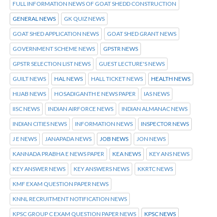
FULL INFORMATION NEWS OF GOAT SHEDD CONSTRUCTION
GENERAL NEWS
GK QUIZ NEWS
GOAT SHED APPLICATION NEWS
GOAT SHED GRANT NEWS
GOVERNMENT SCHEME NEWS
GPSTR NEWS
GPSTR SELECTION LIST NEWS
GUEST LECTURE'S NEWS
GUILT NEWS
HAL NEWS
HALL TICKET NEWS
HEALTH NEWS
HIJAB NEWS
HOSADIGANTH E NEWS PAPER
IAS NEWS
IISC NEWS
INDIAN AIRFORCE NEWS
INDIAN ALMANAC NEWS
INDIAN CITIES NEWS
INFORMATION NEWS
INSPECTOR NEWS
J E NEWS
JANAPADA NEWS
JOB NEWS
JON NEWS
KANNADA PRABHA E NEWS PAPER
KEA NEWS
KEY ANS NEWS
KEY ANSWER NEWS
KEY ANSWERS NEWS
KKRTC NEWS
KMF EXAM QUESTION PAPER NEWS
KNNL RECRUITMENT NOTIFICATION NEWS
KPSC GROUP C EXAM QUESTION PAPER NEWS
KPSC NEWS