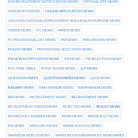
NVS RECRUITMENT NOTIFICATION NEWS
OFFICIAL SITE NEWS
OMICRON'S NEWS
ONLINE APPLICATION NEWS
ONLY EDUCATIONAL EMPLOYMENT AND HEALTH PURPOSE NEWS
ORDER NEWS
P C NEWS
PAPER NEWS
PC PROVISIONAL LIST NEWS
PM NEWS
PNEUMONIA NEWS
POLICE NEWS
PROVISIONAL SELECTION NEWS
PSI NEW NOTIFICATION NEWS
PSI NEWS
PSI SELECTION NEWS
PUC TIME TABLE
PUNIT SHOW NEWS
Q P NEWS
QUESTION PAPER
QUESTION PAPER NEWS
QUIZ NEWS
RAILWAY NEWS
RAM MANDIR NEWS
RAMMANDIR NEWS
RBI NEWS
RECRUITMENT NEWS
RECRUITMENT NEWS
RECRUITMENT STAYED NEWS
REJECTED NEWS
RESULT NEWS
REVISED KEY ANSWER NEWS
RMSA NEWS
RRB RESULT NEWS
RSI NEWS
SADGURU NEWS
SAINIK SCHOOL NEWS
SAMVEDA VIDEOS NEWS
SAMYUKUTA KARNATAKA E NEWS PAPER