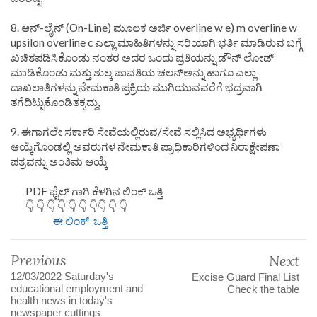
8. ಆನ್-ಲೈನ್ (On-Line) ಮೂಲಕ ಅರ್ಜಿ overline w e) m overline w
upsilon overline c ಎಲ್ಲಾ ಮಾಹಿತಿಗಳನ್ನು ಸರಿಯಾಗಿ ಭರ್ತಿ ಮಾಡಿರುವ ಬಗ್ಗೆ
ಖಚಿತಪಡಿಸಿಕೊಂಡು ನಂತರ ಅದರ ಒಂದು ಪ್ರತಿಯನ್ನು ಡೌನ್ ಲೋಡ್
ಮಾಡಿಕೊಂಡು ಮತ್ತು ಶುಲ್ಕ ಪಾವತಿಯ ಚಲನ್‌ಅನ್ನು ಹಾಗೂ ಎಲ್ಲಾ
ದಾಖಲಾತಿಗಳನ್ನು ನೇಮಕಾತಿ ಪ್ರಕ್ರಿಯ ಮುಗಿಯುವವರೆಗೆ ಭದ್ರವಾಗಿ
ತಗೆದಿಟ್ಟುಕೊಂಡಿತಕ್ಕದ್ದು,
9. ಈಗಾಗಲೇ ಸರ್ಕಾರಿ ಸೇವೆಯಲ್ಲಿರುವ/ಸೇವೆ ಸಲ್ಲಿಸಿದ ಅಭ್ಯರ್ಥಿಗಳು
ಆಯ್ಕೆಗೊಂಡಲ್ಲಿ ಅವರುಗಳ ನೇಮಕಾತಿ ಪ್ರಾಧಿಕಾರಿಗಳಿಂದ ನಿರಾಕ್ಷೇಪಣಾ
ಪತ್ರವನ್ನು ಅಂತಿಮ ಆಯ್ಕೆ
PDF ಫೈಲ್ ಗಾಗಿ ಕೆಳಗಿನ ಲಿಂಕ್ ಒತ್ತಿ
👇 👇 👇 👇 👇 👇 👇👇 👇 👇
ಈ ಲಿಂಕ್ ಒತ್ತಿ
Previous
Next
12/03/2022 Saturday's
Excise Guard Final List
educational employment and
Check the table
health news in today's
newspaper cuttings