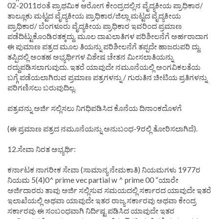
02-2011ರಂತೆ ಪ್ರಾಥಮಿಕ ಆರೋಗ ಕೇಂದ್ರದಲ್ಲಿನ ವೈದ್ಯಕೀಯ ಪ್ರಾಧಿಕಾರ/
ತಾಲ್ಲೂಕು ಮಟ್ಟದ ವೈದ್ಯಕೀಯ ಪ್ರಾಧಿಕಾರ/ಜಿಲ್ಲಾ ಮಟ್ಟದ ವೈದ್ಯಕೀಯ
ಪ್ರಾಧಿಕಾರ/ ಬೆಂಗಳೂರು ವೈದ್ಯಕೀಯ ಪ್ರಾಧಿಕಾರ ಇವರಿಂದ ಪ್ರಮಾಣ
ಪಡೆದಿಟ್ಟುಕೊಂಡಿರತಕ್ಕದ್ದು. ಮೂಲ ದಾಖಲಾತಿಗಳ ಪರಿಶೀಲನೆಗೆ ಅರ್ಹರಾದಾಗ
ಈ ಪುಮಾಣ ಪತ್ರದ ಮೂಲ ತಿಯನ್ನು ಪರಿಶೀಲನೆಗೆ ತಪ್ಪದೇ ಹಾಜರುಪರಿ ದ್ದು.
ತಪ್ಪಿದಲ್ಲಿ ಅಂತಹ ಅಭ್ಯರ್ಥಿಗಳ ವಿಶೇಷ ಚೇತನ ಮೀಸಲಾತಿಯನ್ನು
ರದ್ದುಪಡಿಸಲಾಗುವುದು. ಇತರೆ ಯಾವುದೇ ನಮೂನೆಯಲ್ಲಿ ಅಂಗವಿಕಲತೆಯ
ಬಗ್ಗೆ ಪಡೆಯಲಾಗಿರುವ ಪ್ರಮಾಣ ಪತ್ರಗಳನ್ನು / ಗುರುತಿನ ಚೀಟಿಯ ಪ್ರತಿಗಳನ್ನು
ಪರಿಗಣಿಸಲು ಬರುವುದಿಲ್ಲ.
ಪತ್ರವನ್ನು ಅರ್ಜಿ ಸಲ್ಲಿಸಲು ನಿಗಧಿಪಡಿಸಿದ ಕೊನೆಯ ದಿನಾಂಕದೊಳಗೆ
(ಈ ಪ್ರಮಾಣ ಪತ್ರದ ನಮೂನೆಯನ್ನು ಅನುಬಂಧ-9ರಲ್ಲಿ ತೋರಿಸಲಾಗಿದೆ).
12.ಸೇವಾ ನಿರತ ಅಭ್ಯರ್ಥಿ:
ಕರ್ನಾಟಕ ನಾಗರೀಕ ಸೇವಾ (ಸಾಮಾನ್ಯ ನೇಮಕಾತಿ) ನಿಯಮಗಳು 1977ರ
ನಿಯಮ 5(4)0^ prime vec partial w ^ prime 00 “ಯಾರೇ
ಅರ್ಜಿದಾರರು ತಾವು ಅರ್ಜಿ ಸಲ್ಲಿಸುವ ಸಮಯದಲ್ಲಿ ಸರ್ಕಾರದ ಯಾವುದೇ ಇತರೆ
ಇಲಾಖೆಯಲ್ಲಿ ಅಥವಾ ಯಾವುದೇ ಇತರ ರಾಜ್ಯ ಸರ್ಕಾರವು ಅಥವಾ ಕೇಂದ್ರ
ಸರ್ಕಾರವು ಈ ಸಂಬಂಧವಾಗಿ ನಿರ್ದಿಷ್ಟ ಪಡಿಸಿದ ಯಾವುದೇ ಇತರ