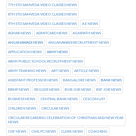
7TH STD SAMVEDA VIDEO CLASSES NEWS
8TH STD SAMVEDA VIDEO CLASSES NEWS
9TH STD SAMVEDA VIDEO CLASSES NEWS
A E NEWS
ADHAR NEWS
ADMITCARD NEWS
AGNIPATH NEWS
ANGANAWADI NEWS
ANGANAWADI RECRUITMENT NEWS
APPLICATION NEWS
ARMY NEWS
ARMY PUBLIC SCHOOL RECRUITMENT NEWS
ARMY TRAINING NEWS
ART NEWS
ARTICLE NEWS
ASSISTANT PROFESSOR NEWS
BANGALORE NEWS
BANK NEWS
BBMP NEWS
BEGGER NEWS
BOB JOB NEWS
BSF JOB NEWS
BUSINESS NEWS
CENTRAL BANK NEWS
CESCOM LIST
CHILDREN NEWS
CIRCULAR NEWS
CIRCULAR REGARDING CELEBRATION OF CHRISTMAS AND NEW YEAR
NEWS
CISF NEWS
CIVIL PC NEWS
CLERK NEWS
COACHING