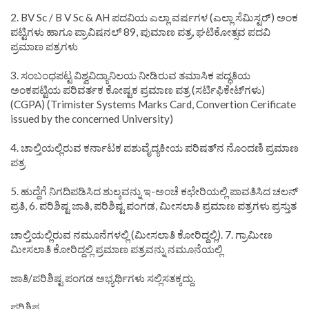
2. BV Sc / B V Sc & AH ಪದವಿಯ ಎಲ್ಲಾ ವರ್ಷಗಳ (ಎಲ್ಲಾ ಸೆಮಿಸ್ಟರ್‌) ಅಂಕ
ಪಟ್ಟಿಗಳು ಹಾಗೂ ಪ್ರಾವಿಷನಲ್ 89, ಪುಮಾಣ ಪತ್ರ, ಘಟಿಕೋತ್ಸವ ಪದವಿ
ಪ್ರಮಾಣ ಪತ್ರಗಳು
3. ಸಂಬಂಧಪಟ್ಟ ವಿಶ್ವವಿದ್ಯಾನಿಲಯ ನೀಡಿರುವ ತಮಾಸಿಕ ಪದ್ಧತಿಯ
ಅಂಕಪಟ್ಟಿಯ ಪರಿವರ್ತಕ ಕೋಷ್ಟಕ ಪ್ರಮಾಣ ಪತ್ರ (ಸರ್ಟಿಫಿಕೇಟ್‌ಗಳು)
(CGPA) (Trimister Systems Marks Card, Convertion Cerificate
issued by the concerned University)
4. ಚಾಲ್ತಿಯಲ್ಲಿರುವ ಕರ್ನಾಟಕ ಪಶುವೈದ್ಯಕೀಯ ಪರಿಷತ್‌ನ ನೊಂದಣಿ ಪ್ರಮಾಣ
ಪತ್ರ
5. ಹುದ್ದೆಗೆ ನಿಗದಿಪಡಿಸಿದ ಶುಲ್ಕವನ್ನು ಇ-ಅಂಚೆ ಕಛೇರಿಯಲ್ಲಿ ಪಾವತಿಸಿದ ಚಲನ್
ಪ್ರತಿ, 6. ಪರಿಶಿಷ್ಟ ಜಾತಿ, ಪರಿಶಿಷ್ಟ ಪಂಗಡ, ಮೀಸಲಾತಿ ಪ್ರಮಾಣ ಪತ್ರಗಳು ಪ್ರಸ್ತುತ
ಚಾಲ್ತಿಯಲ್ಲಿರುವ ನಮೂನೆಗಳಲ್ಲಿ (ಮೀಸಲಾತಿ ಕೋರಿದ್ದಲ್ಲಿ). 7. ಗ್ರಾಮೀಣ
ಮೀಸಲಾತಿ ಕೋರಿದ್ದಲ್ಲಿ ಪ್ರಮಾಣ ಪತ್ರವನ್ನು ನಮೂನೆಯಲ್ಲಿ
ಜಾತಿ/ಪರಿಶಿಷ್ಟ ಪಂಗಡ ಅಭ್ಯರ್ಥಿಗಳು ಸಲ್ಲಿಸತಕ್ಕದ್ದು.
ಪರಿಶಿಷ್ಟ