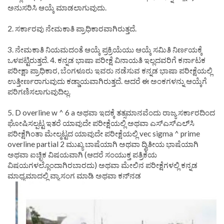
ಅನುಸರಿಸಿ ಆಯ್ಕೆ ಮಾಡಲಾಗುವುದು.
2. ಸರ್ಕಾರವು ನೇಮಕಾತಿ ಪ್ರಾಧಿಕಾರವಾಗಿರುತ್ತದೆ.
3. ನೇಮಕಾತಿ ನಿಯಮದಂತೆ ಆಯ್ಕೆ ಪ್ರಕ್ರಿಯೆಯು ಆಯ್ಕೆ ಸಮಿತಿ ನಿರ್ಣಯಕ್ಕೆ
ಒಳಪಟ್ಟಿರುತ್ತದೆ. 4. ಕನ್ನಡ ಭಾಷಾ ಪರೀಕ್ಷೆ ವಿನಾಯತಿ ಇಲ್ಲದವರಿಗೆ ಕರ್ನಾಟಕ
ಪರೀಕ್ಷಾ ಪ್ರಾಧಿಕಾರ, ಬೆಂಗಳೂರು ಇವರು ನಡೆಸುವ ಕನ್ನಡ ಭಾಷಾ ಪರೀಕ್ಷೆಯಲ್ಲಿ
ಉತ್ತೀರ್ಣರಾಗುವುದು ಕಡ್ಡಾಯವಾಗಿರುತ್ತದೆ. ಆದರೆ ಈ ಅಂಕಗಳನ್ನು ಆಯ್ಕೆಗೆ
ಪರಿಗಣಿಸಲಾಗುವುದಿಲ್ಲ.
5. D overline w ^ 6 a ಅಥವಾ ಇದಕ್ಕೆ ತತ್ಸಮಾನವೆಂದು ರಾಜ್ಯ ಸರ್ಕಾರದಿಂದ
ಘೋಷಿಸಲ್ಪಟ್ಟ ಇತರೆ ಯಾವುದೇ ಪರೀಕ್ಷೆಯಲ್ಲಿ ಅಥವಾ ಎಸ್‌ಎಸ್‌ಎಲ್‌ಸಿ
ಪರೀಕ್ಷೆಗಿಂತಾ ಮೇಲ್ಮಟ್ಟದ ಯಾವುದೇ ಪರೀಕ್ಷೆಯಲ್ಲಿ vec sigma ^ prime
overline partial 2 ಮುಖ್ಯ ಬಾಷೆಯಾಗಿ ಅಥವಾ ದ್ವಿತೀಯ ಭಾಷೆಯಾಗಿ
ಅಥವಾ ಐಚ್ಛಿಕ ವಿಷಯವಾಗಿ (ಆದರೆ ಸಂಯುಕ್ತ ಪತ್ರಿಕೆಯ
ವಿಷಯಗಳಲ್ಲೊಂದಾಗಿರಬಾರದು) ಅಥವಾ ಮೇಲಿನ ಪರೀಕ್ಷೆಗಳಲ್ಲಿ ಕನ್ನಡ
ಮಾಧ್ಯಮಾದಲ್ಲಿ ವ್ಯಾಸಂಗ ಮಾಡಿ ಅಥವಾ ಕನ್‌ನಡ