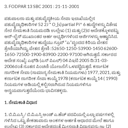
3. FODPAR 13 SBC 2001 : 21-11-2001
ಪಶುಪಾಲನಾ ಮತ್ತು ಪಶುವೈದ್ಯಕೀಯ ಸೇವಾ ಇಲಾಖೆಯಲ್ಲಿನ
ಪಶುವೈದ್ಯಾಧಿಕಾರಿಗಳ 52 2J * O_{s} partial Pi^ 6 ಹುದ್ದೆಗಳನ್ನು ವಿಶೇಷ
ನೇರ ನೇಮಕಾತಿ ನಿಯಮದಡಿ ಉಲ್ಲೇಖ (1) ಮತ್ತು (2)ರ ಆದೇಶಕ್ಕೊಳಪಟ್ಟು
ಆನ್-ಲೈನ್ ಮುಖಾಂತರ ಅರ್ಹ ಅಭ್ಯರ್ಥಿಗಳಿಂದ ಅರ್ಜಿಗಳನ್ನು ಆಹ್ವಾನಿಸಿದ.
ಪಶುವೈದ್ಯಾಧಿಕಾರಿಗಳ ಹುದ್ದೆಯು ಗ್ರೂಪ್ “ಎ“ವೃಂದದ ಕಿರಿಯ ವೇತನ
ಶ್ರೇಣಿಯಾಗಿದ್ದು, ವೇತನ ಶ್ರೇಣಿ :52650-1250-53900-1450 62600-
1650-72500-1900-83900-2200-97100 ಆಗಿರುತ್ತದೆ. ಸರ್ಕಾರದ
ಆದೇಶ ಸಂಖ್ಯೆ: ಎಫ್‌ಡಿ (ಎಸ್ ಪಿಎಲ್) 04 ಪಿಇಟಿ 2005 ದಿ:31-03-
2006ರಂತೆ ನೂತನ ಪಿಂಚಣಿ ಯೋಜನೆಗೆ ಒಳಪಟ್ಟಿರುತ್ತದೆ. ಕರ್ನಾಟಕ
ನಾಗರೀಕ ಸೇವಾ (ಸಾಮಾನ್ಯ ನೇಮಕಾತಿ ನಿಯಮಗಳು) 1977, 2021, ಮತ್ತು
ಕರ್ನಾಟಕ ನಾಗರೀಕ ಸೇವಾ ಕಾಯ್ದೆ 1978 (ಕರ್ನಾಟಕ ಕಾಯ್ದೆ 14 ( 1990)
ನಿಯಮಗಳ ಅಡಿಯಲ್ಲಿ ಕಲ್ಪಿಸಲಾಗಿರುವ ನಿಯಮಗಳಿಗೂ
ಅನ್ವಯವಾಗುತ್ತದೆಯೆಂದು ಭಾವಿಸತಕ್ಕದು.
1. ನೇಮಕಾತಿ ವಿಧಾನ
1. ಬಿ.ವಿ.ಎಸ್ಸಿ / ಬಿ.ವಿ.ಎಸ್ಸಿ ಅಂಡ್ ಎ.ಹೆಚ್ ಪದವಿಯಲ್ಲಿ ಎಲ್ಲಾ ವರ್ಷಗಳಲ್ಲಿ
ಗಳಿಸಿದ ಒಟ್ಟು ಶೇಕಡಾವಾರು ಅಂಕಗಳ ಅರ್ಹತೆ ಆಧಾರದ ಮೇಲೆ ಹಾಗೂ
ಉಲ್ಲೇಖ (3) ಸರ್ಕಾರದ ಆದೇಶದಂತೆ ಮೀಸಲಾತಿ ವಿಧಾನವನ್ನು nu_{2}