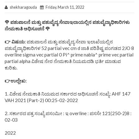
shekharagouda
Friday, March 11, 2022
🌹 ಪಶುಪಾಲನೆ ಮತ್ತು ಪಶುವೈದ್ಯ ಸೇವಾಇಲಾಯಲ್ಲಿನ ಪಶುವೈದ್ಯಾಧಿಕಾರಿಗಳು
ನೇಮಕಾತಿ ಅಧಿಸೂಚನೆ 🌹
👉 ವಿಷಯ:
ಪಶುಪಾಲನೆ ಮತ್ತು ಪಶುವೈದ್ಯ ಸೇವಾ ಇಲಾಖೆಯಲ್ಲಿನ
ಪಶುವೈದ್ಯಾಧಿಕಾರಿಗಳ 52 partial vec cm d ಜಾತಿ ಪರಿಶಿಷ್ಟ ಪಂಗಡದ 2JO 8
overline sigma vec partial 0 Pi^ prime nabla^ prime vec partial
partial alpha ವಿಶೇಷ ನೇರ ನೇಮಕಾತಿ ನಿಯಮದಡಿ ಭರ್ತಿ ಮಾಡುವ
ಕುರಿತು.
👉ಉಲ್ಲೇಖ:
1. ವಿಶೇಷ ನೇಮಕಾತಿ ನಿಯಮದ ಸರ್ಕಾರದ ಅಧಿಸೂಚನೆ ಸಂಖ್ಯೆ: AHF 147
VAH 2021 (Part-2) 00:25-02-2022
2. ಸರ್ಕಾರದ ಪತ್ರ ಸಂಖ್ಯೆ ಪಸಂಮೀ : ಇ overline : ಪಸಸೇ 121(250-2)8 :
02-03
2022