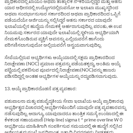
ಪ್ರಾಧಿಕಾರದಲ್ಲಿ ಖಾಯಂ ಅಥವಾ ತಾತ್ಕಾಲಿಕ ನೌಕರಿಯಲ್ಲಿದ್ದರೆ ಮತ್ತು ಆತನು
ಯಾರ ಅಧೀನದಲ್ಲಿ ಉದ್ಯೋಗದಲ್ಲಿರುವನೋ ಆ ಇಲಾಖಾ ಮುಖ್ಯಸ್ಮರಿಂದ
ಅಥವಾ ಸಂದರ್ಭಾನುಸಾರ ಸರ್ಕಾರದಿಂದ ಅಥವಾ ಪ್ರಾಧಿಕಾರದಿಂದ ಒಪ್ಪಿಗೆ
ಪಡೆಯದೆಯೇ ಅರ್ಜಿಯನ್ನು ಸಲ್ಲಿಸಿದ್ದರೆ ಆತನು ಸರ್ಕಾರದ ಯಾವುದೇ
ಇಲಾಖೆಯಲ್ಲಿನ ಹುದ್ದೆಯ ನೇಮಕಕ್ಕೆ ಅರ್ಹರಾಗುವುದಿಲ್ಲ. ಪರಂತು, ಈ ಉಪ
ನಿಯಮವು ಸರ್ಕಾರದ ಯಾವುದೇ ಇಲಾಖೆಯಲ್ಲಿ ಸ್ಥಳೀಯ ಅಭ್ಯರ್ಥಿಯಾಗಿ
ನೇಮಕಗೊಂಡಿರುವ ವ್ಯಕ್ತಿಗೆ ಅವನನ್ನು ಎಲ್ಲಿಯವರೆಗೆ ಹಾಗೆಂದು
ಪರಿಗಣಿಸಲಾಗುವುದೋ ಅಲ್ಲಿಯವರೆಗೆ ಅನ್ವಯವಾಗುವುದಿಲ್ಲ.
ಸೇವೆಯಲ್ಲಿರುವ ಅಭ್ಯರ್ಥಿಗಳು ಆಯ್ಕೆಯಾದಲ್ಲಿ ಸಕ್ಷಮ ಪ್ರಾಧಿಕಾರದಿಂದ
ನಿರಾಕ್ಷೇಪಣಾ (NOC) ಪ್ರಮಾಣ ಪತ್ರವನ್ನು ಪಡೆಯತಕ್ಕದ್ದು, ಅಂತಿಮ ಆಯ್ಕೆ
ಪಟ್ಟಿಯಲ್ಲಿ ಪಕಟಿಸುವ ಪೂರ್ವದಲ್ಲಿ ನಿರಾಕ್ಷೇಪಣಾ(NOC)ವನ್ನು ಹಾಜರು
ಪಡಿಸದಿದ್ದಲ್ಲಿ ಅಂತಹ ಅಭ್ಯರ್ಥಿಗಳ ಆಯ್ಕೆಯನ್ನು ರದ್ದುಪಡಿಸಲಾಗುವುದು.
13. ಆಯ್ಕೆ ಪ್ರಾಧಿಕಾರದೊಡನೆ ಪತ್ರ ವ್ಯವಹಾರ:
ಪಶುಪಾಲನಾ ಮತ್ತು ಪಶುವೈದ್ಯಕೀಯ ಸೇವಾ ಇಲಾಖೆಯ ಆಯ್ಕೆ ಪ್ರಾಧಿಕಾರವು
ಅಭ್ಯರ್ಥಿತ್ವದ ವಿಚಾರದಲ್ಲಿ ಅಭ್ಯರ್ಥಿಗಳೊಂದಿಗೆ ಯಾವುದೇ ಪತ್ರ ವ್ಯವಹಾರವನ್ನು
ನಡೆಸುವುದಿಲ್ಲ. ಆದಾಗ್ಯೂ, ಯಾವುದಾದರೂ ತಾಂತ್ರಿಕ ಸಮಸ್ಯೆ ಉಂಟಾದಲ್ಲಿ ಈ
ಕೆಳಕಂಡ ಸಹಾಯವಾಣಿ (Help line) sigma t ^ prime overline W 0
ಅಭ್ಯರ್ಥಿಯು ಮಾಹಿತಿಗಾಗಿ ಸಂಪರ್ಕಿಸುವ ಸಮಯದಲ್ಲಿ ಈ ಹುದ್ದೆಗೆ ಸಲ್ಲಿಸಿದ
ಅರ್ಜಿಯಕ್ರಮಸಂಖ್ಯೆ ಜನ್ಮದಿನಾಂಕ, ಇತ್ಯಾದಿ ವಿವರಗಳನ್ನು ನೀಡತಕ್ಕದ್ದು.