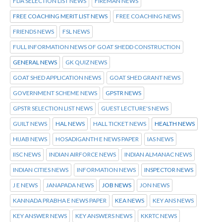
FDA SELECTION LIST NEWS
FIREMAN NEWS
FREE COACHING MERIT LIST NEWS
FREE COACHING NEWS
FRIENDS NEWS
FSL NEWS
FULL INFORMATION NEWS OF GOAT SHEDD CONSTRUCTION
GENERAL NEWS
GK QUIZ NEWS
GOAT SHED APPLICATION NEWS
GOAT SHED GRANT NEWS
GOVERNMENT SCHEME NEWS
GPSTR NEWS
GPSTR SELECTION LIST NEWS
GUEST LECTURE'S NEWS
GUILT NEWS
HAL NEWS
HALL TICKET NEWS
HEALTH NEWS
HIJAB NEWS
HOSADIGANTH E NEWS PAPER
IAS NEWS
IISC NEWS
INDIAN AIRFORCE NEWS
INDIAN ALMANAC NEWS
INDIAN CITIES NEWS
INFORMATION NEWS
INSPECTOR NEWS
J E NEWS
JANAPADA NEWS
JOB NEWS
JON NEWS
KANNADA PRABHA E NEWS PAPER
KEA NEWS
KEY ANS NEWS
KEY ANSWER NEWS
KEY ANSWERS NEWS
KKRTC NEWS