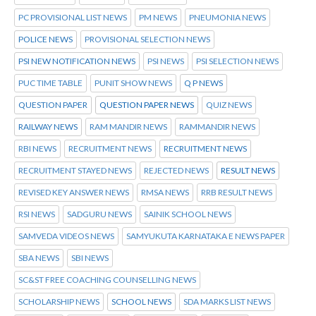
PC PROVISIONAL LIST NEWS
PM NEWS
PNEUMONIA NEWS
POLICE NEWS
PROVISIONAL SELECTION NEWS
PSI NEW NOTIFICATION NEWS
PSI NEWS
PSI SELECTION NEWS
PUC TIME TABLE
PUNIT SHOW NEWS
Q P NEWS
QUESTION PAPER
QUESTION PAPER NEWS
QUIZ NEWS
RAILWAY NEWS
RAM MANDIR NEWS
RAMMANDIR NEWS
RBI NEWS
RECRUITMENT NEWS
RECRUITMENT NEWS
RECRUITMENT STAYED NEWS
REJECTED NEWS
RESULT NEWS
REVISED KEY ANSWER NEWS
RMSA NEWS
RRB RESULT NEWS
RSI NEWS
SADGURU NEWS
SAINIK SCHOOL NEWS
SAMVEDA VIDEOS NEWS
SAMYUKUTA KARNATAKA E NEWS PAPER
SBA NEWS
SBI NEWS
SC&ST FREE COACHING COUNSELLING NEWS
SCHOLARSHIP NEWS
SCHOOL NEWS
SDA MARKS LIST NEWS