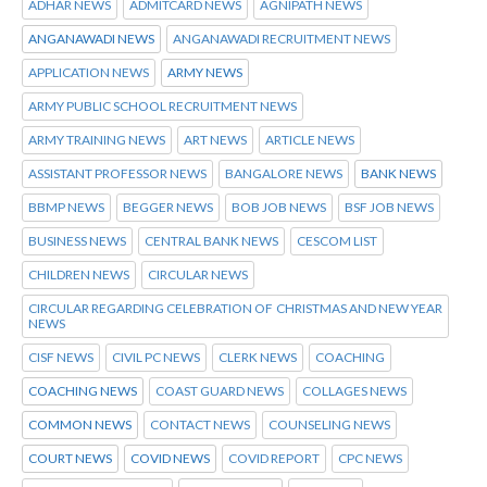
ADHAR NEWS
ADMITCARD NEWS
AGNIPATH NEWS
ANGANAWADI NEWS
ANGANAWADI RECRUITMENT NEWS
APPLICATION NEWS
ARMY NEWS
ARMY PUBLIC SCHOOL RECRUITMENT NEWS
ARMY TRAINING NEWS
ART NEWS
ARTICLE NEWS
ASSISTANT PROFESSOR NEWS
BANGALORE NEWS
BANK NEWS
BBMP NEWS
BEGGER NEWS
BOB JOB NEWS
BSF JOB NEWS
BUSINESS NEWS
CENTRAL BANK NEWS
CESCOM LIST
CHILDREN NEWS
CIRCULAR NEWS
CIRCULAR REGARDING CELEBRATION OF CHRISTMAS AND NEW YEAR
NEWS
CISF NEWS
CIVIL PC NEWS
CLERK NEWS
COACHING
COACHING NEWS
COAST GUARD NEWS
COLLAGES NEWS
COMMON NEWS
CONTACT NEWS
COUNSELING NEWS
COURT NEWS
COVID NEWS
COVID REPORT
CPC NEWS