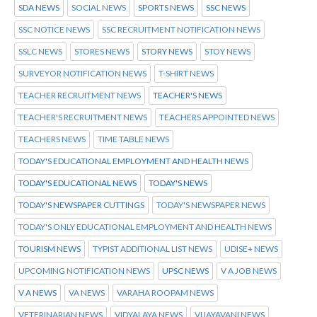
SDA NEWS
SOCIAL NEWS
SPORTS NEWS
SSC NEWS
SSC NOTICE NEWS
SSC RECRUITMENT NOTIFICATION NEWS
SSLC NEWS
STORES NEWS
STORY NEWS
STOY NEWS
SURVEYOR NOTIFICATION NEWS
T-SHIRT NEWS
TEACHER RECRUITMENT NEWS
TEACHER'S NEWS
TEACHER'S RECRUITMENT NEWS
TEACHERS APPOINTED NEWS
TEACHERS NEWS
TIME TABLE NEWS
TODAY'S EDUCATIONAL EMPLOYMENT AND HEALTH NEWS
TODAY'S EDUCATIONAL NEWS
TODAY'S NEWS
TODAY'S NEWSPAPER CUTTINGS
TODAY'S NEWSPAPER NEWS
TODAY'S ONLY EDUCATIONAL EMPLOYMENT AND HEALTH NEWS
TOURISM NEWS
TYPIST ADDITIONAL LIST NEWS
UDISE+ NEWS
UPCOMING NOTIFICATION NEWS
UPSC NEWS
V A JOB NEWS
V A NEWS
VA NEWS
VARAHA ROOPAM NEWS
VETERINARIAN NEWS
VIDYALAYA NEWS
VIJAYAVANI NEWS