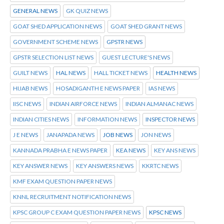
GENERAL NEWS
GK QUIZ NEWS
GOAT SHED APPLICATION NEWS
GOAT SHED GRANT NEWS
GOVERNMENT SCHEME NEWS
GPSTR NEWS
GPSTR SELECTION LIST NEWS
GUEST LECTURE'S NEWS
GUILT NEWS
HAL NEWS
HALL TICKET NEWS
HEALTH NEWS
HIJAB NEWS
HOSADIGANTH E NEWS PAPER
IAS NEWS
IISC NEWS
INDIAN AIRFORCE NEWS
INDIAN ALMANAC NEWS
INDIAN CITIES NEWS
INFORMATION NEWS
INSPECTOR NEWS
J E NEWS
JANAPADA NEWS
JOB NEWS
JON NEWS
KANNADA PRABHA E NEWS PAPER
KEA NEWS
KEY ANS NEWS
KEY ANSWER NEWS
KEY ANSWERS NEWS
KKRTC NEWS
KMF EXAM QUESTION PAPER NEWS
KNNL RECRUITMENT NOTIFICATION NEWS
KPSC GROUP C EXAM QUESTION PAPER NEWS
KPSC NEWS