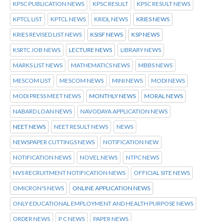
KPSC PUBLICATION NEWS
KPSC RESULT
KPSC RESULT NEWS
KPTCL LIST
KPTCL NEWS
KRIDL NEWS
KRIES NEWS
KRIES REVISED LIST NEWS
KSISF NEWS
KSP NEWS
KSRTC JOB NEWS
LECTURE NEWS
LIBRARY NEWS
MARKS LIST NEWS
MATHEMATICS NEWS
MBBS NEWS
MESCOM LIST
MESCOM NEWS
MINI NEWS
MODI NEWS
MODI PRESS MEET NEWS
MONTHLY NEWS
MORAL NEWS
NABARD LOAN NEWS
NAVODAYA APPLICATION NEWS
NEET NEWS
NEET RESULT NEWS
NEWS
NEWSPAPER CUTTINGS NEWS
NOTIFICATION NEW
NOTIFICATION NEWS
NOVEL NEWS
NTPC NEWS
NVS RECRUITMENT NOTIFICATION NEWS
OFFICIAL SITE NEWS
OMICRON'S NEWS
ONLINE APPLICATION NEWS
ONLY EDUCATIONAL EMPLOYMENT AND HEALTH PURPOSE NEWS
ORDER NEWS
P C NEWS
PAPER NEWS